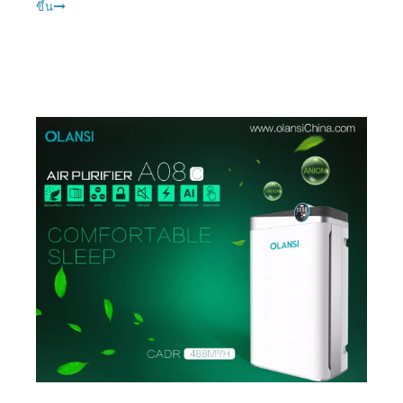
สารปนเปื้อน, สารก่อภูมิแพ้, มลพิษและฝุ่นละออง มีฮา
ขึ้น