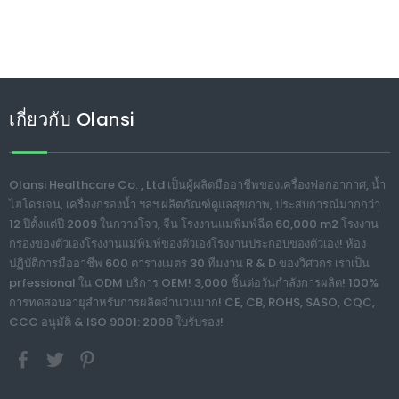
เกี่ยวกับ Olansi
Olansi Healthcare Co. , Ltd เป็นผู้ผลิตมืออาชีพของเครื่องฟอกอากาศ, น้ำ
ไฮโดรเจน, เครื่องกรองน้ำ ฯลฯ ผลิตภัณฑ์ดูแลสุขภาพ, ประสบการณ์มากกว่า
12 ปีตั้งแต่ปี 2009 ในกวางโจว, จีน โรงงานแม่พิมพ์ฉีด 60,000 m2 โรงงาน
กรองของตัวเองโรงงานแม่พิมพ์ของตัวเองโรงงานประกอบของตัวเอง! ห้อง
ปฏิบัติการมืออาชีพ 600 ตารางเมตร 30 ทีมงาน R & D ของวิศวกร เราเป็น
prfessional ใน ODM บริการ OEM! 3,000 ชิ้นต่อวันกำลังการผลิต! 100%
การทดสอบอายุสำหรับการผลิตจำนวนมาก! CE, CB, ROHS, SASO, CQC,
CCC อนุมัติ & ISO 9001: 2008 ใบรับรอง!