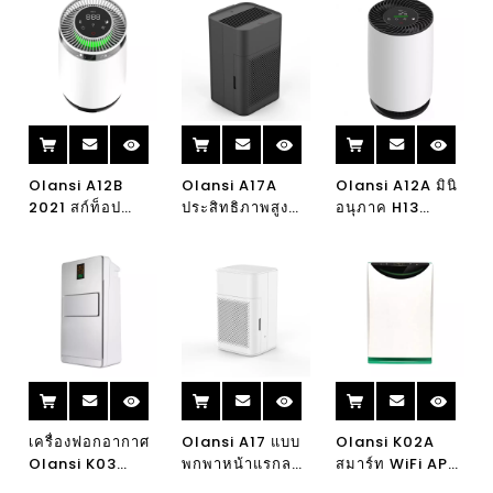
Olansi A12B
Olansi A17A
Olansi A12A มินิ
2021 สก์ท็อป
ประสิทธิภาพสูง
อนุภาค H13
UVC เครื่องฟอก
ล้างทำความ
ป้องกันไวรัสบ้าน
อากาศ HEPA
สะอาดได้เครื่อง
HEPA เครื่องฟอก
กรองบริสุทธิ์ CE
ฟอกอากาศที่ไม่
อากาศ UVC
เครื่องฟอกอากาศ
สิ้นเปลืองสำหรับ
เครื่องฟอกอากาศ
สะอาดคุณภาพ
บ้านเดสก์ท็อป
สก์ท็อปเครื่องฟอก
อากาศ PM2.5
สำนักงานห้องนอน
อากาศ
เครื่องฟอกอากาศ
Olansi A17 แบบ
Olansi K02A
Olansi K03
พกพาหน้าแรกลบ
สมาร์ท WiFi APP
Healthway ที่มี
หมอกควัน PM2.5
ควบคุมยูวีเครื่อง