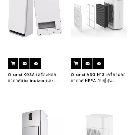
Olansi K03A เครื่องฟอก
Olansi A3G H13 เครื่องฟอก
อากาศและ inoizer และ
อากาศ HEPA กับญี่ปุ่น
ความชื้น 3 in 1, 7 ขั้นตอน
เซ็นเซอร์ PM2.5 จอแสดงผล
การกรอง HEPA กรอง
สำหรับห้องควัน