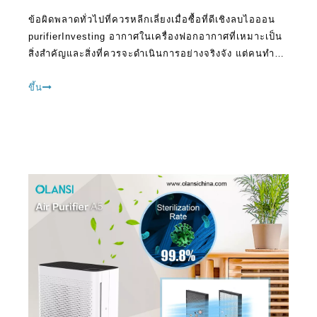
สิ่งสำคัญและสิ่งที่ควรจะดำเนินการอย่างจริงจัง แต่คนทำผิด
พลาดมากในขณะที่มองหาเลือกที่ดีที่สุดที่มีอยู่ในตลาด ผู้
ผลิตเครื่องฟอกอากาศจำนวนมากทำให้ CL
ขึ้น