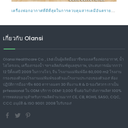
2564-10-07
เครื่องฟอกอากาศที่ดีที่สุดในการควบคุมสารเคมีในครัว
เรือนที่เป็นอันตราย VOCs และสำหรับการกำจัด
ฟอร์มาลดีไฮด์ หลายสิ่งหลายอย่างสามารถก่อให้เกิดมลพิษ
ต่ออากาศภายในอาคารที่เราหายใจเข้าไปเราอาจไม่รู้ด้วย
ซ้ำว่าสารมลพิษมีอยู่ในบางกรณี เนื่องจากอาจไม่มีกลิ่นและ
ขึ้น
อาจไม่เกิดปฏิกิริยาการแพ้ใดๆอย่างไรก็ตาม มี
1
2
3
»
ทั้งหมด3หน้า ไปที่หน้า
กำหนด