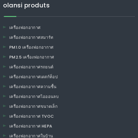
เกี่ยวกับ Olansi
Olansi Healthcare Co. , Ltd เป็นผู้ผลิตมืออาชีพของเครื่องฟอกอากาศ, น้ำ
ไฮโดรเจน, เครื่องกรองน้ำ ฯลฯ ผลิตภัณฑ์ดูแลสุขภาพ, ประสบการณ์มากกว่า
12 ปีตั้งแต่ปี 2009 ในกวางโจว, จีน โรงงานแม่พิมพ์ฉีด 60,000 m2 โรงงาน
กรองของตัวเองโรงงานแม่พิมพ์ของตัวเองโรงงานประกอบของตัวเอง! ห้อง
ปฏิบัติการมืออาชีพ 600 ตารางเมตร 30 ทีมงาน R & D ของวิศวกร เราเป็น
prfessional ใน ODM บริการ OEM! 3,000 ชิ้นต่อวันกำลังการผลิต! 100%
การทดสอบอายุสำหรับการผลิตจำนวนมาก! CE, CB, ROHS, SASO, CQC,
CCC อนุมัติ & ISO 9001: 2008 ใบรับรอง!
olansi produts
เครื่องฟอกอากาศ
เครื่องฟอกอากาศสมาร์ท