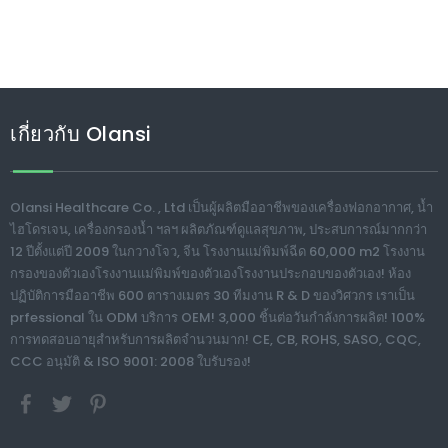
เกี่ยวกับ Olansi
Olansi Healthcare Co. , Ltd เป็นผู้ผลิตมืออาชีพของเครื่องฟอกอากาศ, น้ำ
ไฮโดรเจน, เครื่องกรองน้ำ ฯลฯ ผลิตภัณฑ์ดูแลสุขภาพ, ประสบการณ์มากกว่า
12 ปีตั้งแต่ปี 2009 ในกวางโจว, จีน โรงงานแม่พิมพ์ฉีด 60,000 m2 โรงงาน
กรองของตัวเองโรงงานแม่พิมพ์ของตัวเองโรงงานประกอบของตัวเอง! ห้อง
ปฏิบัติการมืออาชีพ 600 ตารางเมตร 30 ทีมงาน R & D ของวิศวกร เราเป็น
prfessional ใน ODM บริการ OEM! 3,000 ชิ้นต่อวันกำลังการผลิต! 100%
การทดสอบอายุสำหรับการผลิตจำนวนมาก! CE, CB, ROHS, SASO, CQC,
CCC อนุมัติ & ISO 9001: 2008 ใบรับรอง!