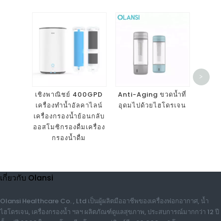
1000p
>
ไฮโด
พาที
เชิงพาณิชย์ 400GPD
Anti-Aging ขวดน้ำที่
เครื่องทำน้ำอัลคาไลน์
อุดมไปด้วยไฮโดรเจน
เครื่องกรองน้ำย้อนกลับ
ออสโมซิกรองดื่มเครื่อง
กรองน้ำดื่ม
เกี่ยวกับ Olansi