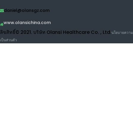
เครื่องกรองน้ำ
เครื่องกรองน้ำ RO
เครื่องกรองน้ำ UF
เครื่องทำความสะอาดผักและผลไม้
เครื่องสูดดมไฮโดรเจน
ผลิตภัณฑ์เสริมความงาม
ติดต่อ olansi
แ
Buidling 1, No.1 ของ Haiyi Street, Lanhe Town, Nansha
ล้ว
District, กวางโจว, จีน
0086-15915736889
daniel@olansgz.com
