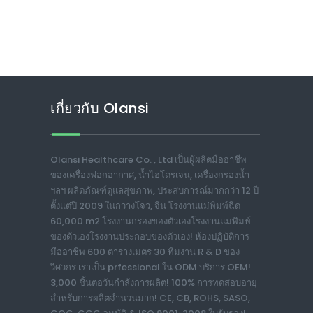
เกี่ยวกับ Olansi
Olansi Healthcare Co. , Ltd เป็นผู้ผลิตมืออาชีพ
ของเครื่องฟอกอากาศ, น้ำไฮโดรเจน, เครื่องกรองน้ำ
ฯลฯ ผลิตภัณฑ์ดูแลสุขภาพ, ประสบการณ์มากกว่า 12 ปี
ตั้งแต่ปี 2009 ในกวางโจว, จีน โรงงานแม่พิมพ์ฉีด
60,000 m2 โรงงานกรองของตัวเองโรงงานแม่พิมพ์
ของตัวเองโรงงานประกอบของตัวเอง! ห้องปฏิบัติการ
มืออาชีพ 600 ตารางเมตร 30 ทีมงาน R & D ของ
วิศวกร เราเป็น prfessional ใน ODM บริการ OEM!
3,000 ชิ้นต่อวันกำลังการผลิต! 100% การทดสอบอายุ
สำหรับการผลิตจำนวนมาก! CE, CB, ROHS, SASO,