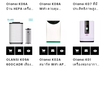
Olansi K06A
Olansi K08A
Olansi K07 ที่มี
บ้าน HEPA เครื่อง
WiFi ควบคุม
ประสิทธิภาพสูง
ฟอกอากาศด้วย
CADR 488 เครื่อง
เครื่องกรอง HEPA
โคมไฟยูวีแบบพก
ฟอกอากาศพร้อม
สมาร์ทอากาศกับ
พา Ionizer เครื่อง
ความชื้นเสียง
การดำเนินงาน
ฟอกอากาศ WiFi
รบกวนต่ำประหยัด
อินเตอร์เน็ตไร้สาย
พลังงานเซ็นเซอร์
สำหรับใช้ในบ้าน
ฝุ่นเครื่องฟอก
อากาศที่มี PM2.5
OLANSI K09A
Olansi K02A
Olansi K01
600CADR เสียง
สมาร์ท WiFi APP
เครื่องฟอกอากาศ
ต่ำ HEPA เครื่อง
ควบคุมยูวีเครื่อง
สีเขียวสมาร์ทก
ฟอกอากาศ
ฟอกอากาศไอออน
รองอากาศไอออน
เซ็นเซอร์เลเซอร์
ไนซ์เครื่องฟอก
โบราณ
และเซ็นเซอร์ฝุ่น
อากาศ Ionizer
PM1.0 PM2.5
HEPA กรองเครื่อง
WIFI ควบคุมระยะ
ฟอกอากาศ
ไกลเครื่องฟอก
ความชื้น
อากาศสำหรับบ้าน