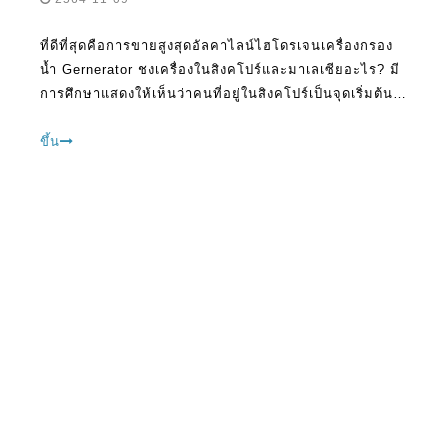
ที่ดีที่สุดคือการขายสูงสุดอัลคาไลน์ไฮโดรเจนเครื่องกรอง
น้ำ Gernerator ชงเครื่องในสิงคโปร์และมาเลเซียอะไร? มี
การศึกษาแสดงให้เห็นว่าคนที่อยู่ในสิงคโปร์เป็นจุดเริ่มต้นที่
จะนำมาใช้ชงน้ำไฮโดรเจนมากขึ้นกว่าเดิม เป็นวันที่จะไป
จากคนส่วนใหญ่จะพบว่าทำไมพวกเขา n
ขึ้น