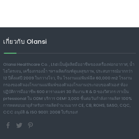
เกี่ยวกับ Olansi
Olansi Healthcare Co. , Ltd เป็นผู้ผลิตมืออาชีพของเครื่องฟอกอากาศ, น้ำ
ไฮโดรเจน, เครื่องกรองน้ำ ฯลฯ ผลิตภัณฑ์ดูแลสุขภาพ, ประสบการณ์มากกว่า
12 ปีตั้งแต่ปี 2009 ในกวางโจว, จีน โรงงานแม่พิมพ์ฉีด 60,000 m2 โรงงาน
กรองของตัวเองโรงงานแม่พิมพ์ของตัวเองโรงงานประกอบของตัวเอง! ห้อง
ปฏิบัติการมืออาชีพ 600 ตารางเมตร 30 ทีมงาน R & D ของวิศวกร เราเป็น
prfessional ใน ODM บริการ OEM! 3,000 ชิ้นต่อวันกำลังการผลิต! 100%
การทดสอบอายุสำหรับการผลิตจำนวนมาก! CE, CB, ROHS, SASO, CQC,
CCC อนุมัติ & ISO 9001: 2008 ใบรับรอง!