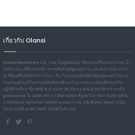
เกี่ยวกับ Olansi
Olansi Healthcare Co. , Ltd เป็นผู้ผลิตมืออาชีพของเครื่องฟอกอากาศ, น้ำ
ไฮโดรเจน, เครื่องกรองน้ำ ฯลฯ ผลิตภัณฑ์ดูแลสุขภาพ, ประสบการณ์มากกว่า
12 ปีตั้งแต่ปี 2009 ในกวางโจว, จีน โรงงานแม่พิมพ์ฉีด 60,000 m2 โรงงาน
กรองของตัวเองโรงงานแม่พิมพ์ของตัวเองโรงงานประกอบของตัวเอง! ห้อง
ปฏิบัติการมืออาชีพ 600 ตารางเมตร 30 ทีมงาน R & D ของวิศวกร เราเป็น
prfessional ใน ODM บริการ OEM! 3,000 ชิ้นต่อวันกำลังการผลิต! 100%
การทดสอบอายุสำหรับการผลิตจำนวนมาก! CE, CB, ROHS, SASO, CQC,
CCC อนุมัติ & ISO 9001: 2008 ใบรับรอง!