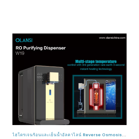
ไฮโดรเจนร้อนและเย็นน้ำอัลคาไลน์ Reverse Osmosis ระบบ RO ตู้น้ำเครื่องกรองที่แก้ปัญหาของคุณของน้ำบริสุทธิ์ร้อนหรือเย็น