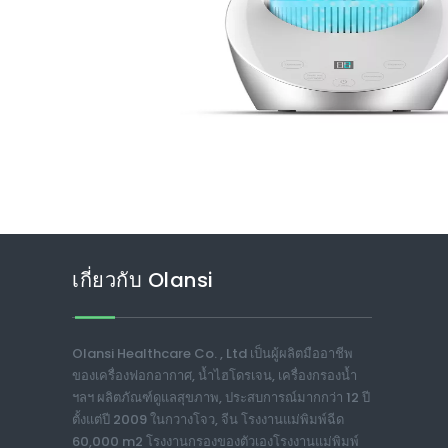
เกี่ยวกับ Olansi
Olansi Healthcare Co. , Ltd เป็นผู้ผลิตมืออาชีพ
ของเครื่องฟอกอากาศ, น้ำไฮโดรเจน, เครื่องกรองน้ำ
ฯลฯ ผลิตภัณฑ์ดูแลสุขภาพ, ประสบการณ์มากกว่า 12 ปี
ตั้งแต่ปี 2009 ในกวางโจว, จีน โรงงานแม่พิมพ์ฉีด
60,000 m2 โรงงานกรองของตัวเองโรงงานแม่พิมพ์