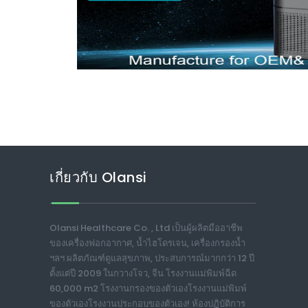
เกี่ยวกับ Olansi
Olansi Healthcare Co. , Ltd เป็นผู้ผลิตมืออาชีพ
ของเครื่องฟอกอากาศ, น้ำไฮโดรเจน, เครื่องกรองน้ำ
ฯลฯ ผลิตภัณฑ์ดูแลสุขภาพ, ประสบการณ์มากกว่า 12 ปี
ตั้งแต่ปี 2009 ในกวางโจว, จีน โรงงานแม่พิมพ์ฉีด
60,000 m2 โรงงานกรองของตัวเองโรงงานแม่พิมพ์
ของตัวเองโรงงานประกอบของตัวเอง! ห้องปฏิบัติการ