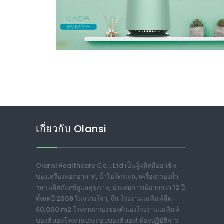
เกี่ยวกับ Olansi
Olansi Healthcare Co. , Ltd เป็นผู้ผลิตมืออาชีพ
ของเครื่องฟอกอากาศ, น้ำไฮโดรเจน, เครื่องกรองน้ำ
ฯลฯ ผลิตภัณฑ์ดูแลสุขภาพ, ประสบการณ์มากกว่า 12 ปี
ตั้งแต่ปี 2009 ในกวางโจว, จีน โรงงานแม่พิมพ์ฉีด
60,000 m2 โรงงานกรองของตัวเองโรงงานแม่พิมพ์
ของตัวเองโรงงานประกอบของตัวเอง! ห้องปฏิบัติการ