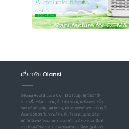
เกี่ยวกับ Olansi
Olansi Healthcare Co. , Ltd เป็นผู้ผลิตมืออาชีพ
ของเครื่องฟอกอากาศ, น้ำไฮโดรเจน, เครื่องกรองน้ำ
ฯลฯ ผลิตภัณฑ์ดูแลสุขภาพ, ประสบการณ์มากกว่า 12 ปี
ตั้งแต่ปี 2009 ในกวางโจว, จีน โรงงานแม่พิมพ์ฉีด
60,000 m2 โรงงานกรองของตัวเองโรงงานแม่พิมพ์
ของตัวเองโรงงานประกอบของตัวเอง! ห้องปฏิบัติการ