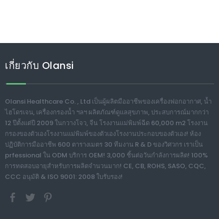
เกี่ยวกับ Olansi
Olansi Healthcare Co. , Ltd เป็นผู้ผลิตมืออาชีพของเครื่องฟอกอากาศ, น้ำ
ไฮโดรเจน, เครื่องกรองน้ำ ฯลฯ ผลิตภัณฑ์ดูแลสุขภาพ, ประสบการณ์มากกว่า
12 ปีตั้งแต่ปี 2009 ในกวางโจว, จีน โรงงานแม่พิมพ์ฉีด 60,000 m2 โรงงาน
กรองของตัวเองโรงงานแม่พิมพ์ของตัวเองโรงงานประกอบของตัวเอง! ห้อง
ปฏิบัติการมืออาชีพ 600 ตารางเมตร 30 ทีมงาน R & D ของวิศวกร เราเป็น
prfessional ใน ODM บริการ OEM! 3,000 ชิ้นต่อวันกำลังการผลิต! 100%
การทดสอบอายุสำหรับการผลิตจำนวนมาก! CE, CB, ROHS, SASO, CQC,
CCC อนุมัติ & ISO 9001: 2008 ใบรับรอง!