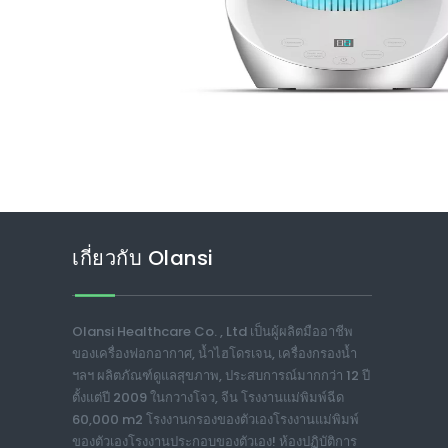
เกี่ยวกับ Olansi
Olansi Healthcare Co. , Ltd เป็นผู้ผลิตมืออาชีพ
ของเครื่องฟอกอากาศ, น้ำไฮโดรเจน, เครื่องกรองน้ำ
ฯลฯ ผลิตภัณฑ์ดูแลสุขภาพ, ประสบการณ์มากกว่า 12 ปี
ตั้งแต่ปี 2009 ในกวางโจว, จีน โรงงานแม่พิมพ์ฉีด
60,000 m2 โรงงานกรองของตัวเองโรงงานแม่พิมพ์
ของตัวเองโรงงานประกอบของตัวเอง! ห้องปฏิบัติการ