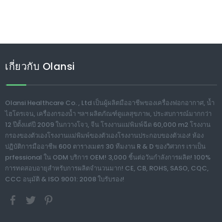
เกี่ยวกับ Olansi
Olansi Healthcare Co. , Ltd เป็นผู้ผลิตมืออาชีพของเครื่องฟอกอากาศ, น้ำ
ไฮโดรเจน, เครื่องกรองน้ำ ฯลฯ ผลิตภัณฑ์ดูแลสุขภาพ, ประสบการณ์มากกว่า
12 ปีตั้งแต่ปี 2009 ในกวางโจว, จีน โรงงานแม่พิมพ์ฉีด 60,000 m2 โรงงาน
กรองของตัวเองโรงงานแม่พิมพ์ของตัวเองโรงงานประกอบของตัวเอง! ห้อง
ปฏิบัติการมืออาชีพ 600 ตารางเมตร 30 ทีมงาน R & D ของวิศวกร เราเป็น
prfessional ใน ODM บริการ OEM! 3,000 ชิ้นต่อวันกำลังการผลิต! 100%
การทดสอบอายุสำหรับการผลิตจำนวนมาก! CE, CB, ROHS, SASO, CQC,
CCC อนุมัติ & ISO 9001: 2008 ใบรับรอง!