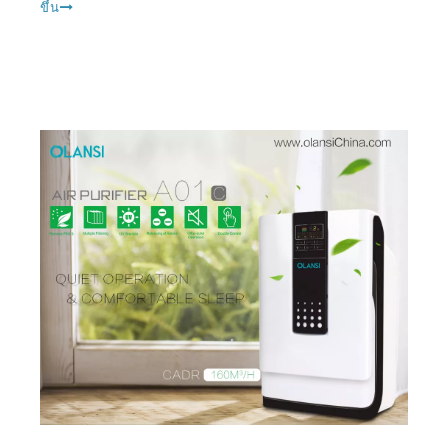
ด้วยการทำความสะอาดปกติ
ขึ้น