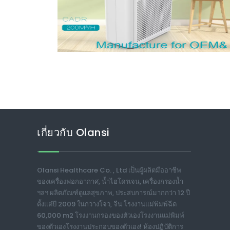
เกี่ยวกับ Olansi
Olansi Healthcare Co. , Ltd เป็นผู้ผลิตมืออาชีพ
ของเครื่องฟอกอากาศ, น้ำไฮโดรเจน, เครื่องกรองน้ำ
ฯลฯ ผลิตภัณฑ์ดูแลสุขภาพ, ประสบการณ์มากกว่า 12 ปี
ตั้งแต่ปี 2009 ในกวางโจว, จีน โรงงานแม่พิมพ์ฉีด
60,000 m2 โรงงานกรองของตัวเองโรงงานแม่พิมพ์
ของตัวเองโรงงานประกอบของตัวเอง! ห้องปฏิบัติการ