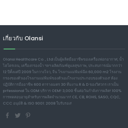
เกี่ยวกับ Olansi
Olansi Healthcare Co. , Ltd เป็นผู้ผลิตมืออาชีพของเครื่องฟอกอากาศ, น้ำ
ไฮโดรเจน, เครื่องกรองน้ำ ฯลฯ ผลิตภัณฑ์ดูแลสุขภาพ, ประสบการณ์มากกว่า
12 ปีตั้งแต่ปี 2009 ในกวางโจว, จีน โรงงานแม่พิมพ์ฉีด 60,000 m2 โรงงาน
กรองของตัวเองโรงงานแม่พิมพ์ของตัวเองโรงงานประกอบของตัวเอง! ห้อง
ปฏิบัติการมืออาชีพ 600 ตารางเมตร 30 ทีมงาน R & D ของวิศวกร เราเป็น
prfessional ใน ODM บริการ OEM! 3,000 ชิ้นต่อวันกำลังการผลิต! 100%
การทดสอบอายุสำหรับการผลิตจำนวนมาก! CE, CB, ROHS, SASO, CQC,
CCC อนุมัติ & ISO 9001: 2008 ใบรับรอง!