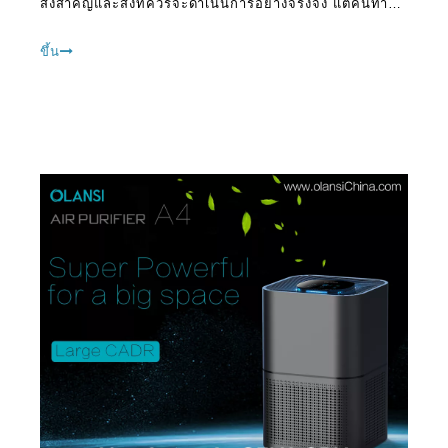
สิ่งสำคัญและสิ่งที่ควรจะดำเนินการอย่างจริงจัง แต่คนทำผิด
พลาดมากในขณะที่มองหาเลือกที่ดีที่สุดที่มีอยู่ในตลาด ผู้
ผลิตเครื่องฟอกอากาศจำนวนมากทำให้ CL
ขึ้น