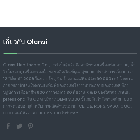
เกี่ยวกับ Olansi
Olansi Healthcare Co. , Ltd เป็นผู้ผลิตมืออาชีพของเครื่องฟอกอากาศ, น้ำ
ไฮโดรเจน, เครื่องกรองน้ำ ฯลฯ ผลิตภัณฑ์ดูแลสุขภาพ, ประสบการณ์มากกว่า
12 ปีตั้งแต่ปี 2009 ในกวางโจว, จีน โรงงานแม่พิมพ์ฉีด 60,000 m2 โรงงาน
กรองของตัวเองโรงงานแม่พิมพ์ของตัวเองโรงงานประกอบของตัวเอง! ห้อง
ปฏิบัติการมืออาชีพ 600 ตารางเมตร 30 ทีมงาน R & D ของวิศวกร เราเป็น
prfessional ใน ODM บริการ OEM! 3,000 ชิ้นต่อวันกำลังการผลิต! 100%
การทดสอบอายุสำหรับการผลิตจำนวนมาก! CE, CB, ROHS, SASO, CQC,
CCC อนุมัติ & ISO 9001: 2008 ใบรับรอง!