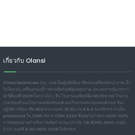
เกี่ยวกับ Olansi
Olansi Healthcare Co. , Ltd เป็นผู้ผลิตมืออาชีพของเครื่องฟอกอากาศ, น้ำ
ไฮโดรเจน, เครื่องกรองน้ำ ฯลฯ ผลิตภัณฑ์ดูแลสุขภาพ, ประสบการณ์มากกว่า
12 ปีตั้งแต่ปี 2009 ในกวางโจว, จีน โรงงานแม่พิมพ์ฉีด 60,000 m2 โรงงาน
กรองของตัวเองโรงงานแม่พิมพ์ของตัวเองโรงงานประกอบของตัวเอง! ห้อง
ปฏิบัติการมืออาชีพ 600 ตารางเมตร 30 ทีมงาน R & D ของวิศวกร เราเป็น
prfessional ใน ODM บริการ OEM! 3,000 ชิ้นต่อวันกำลังการผลิต! 100%
การทดสอบอายุสำหรับการผลิตจำนวนมาก! CE, CB, ROHS, SASO, CQC,
CCC อนุมัติ & ISO 9001: 2008 ใบรับรอง!