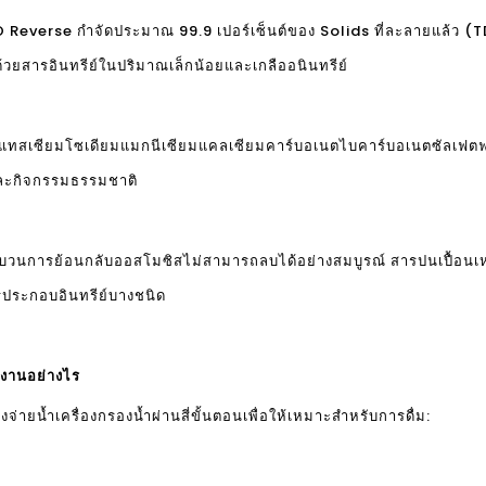
 Reverse กำจัดประมาณ 99.9 เปอร์เซ็นต์ของ Solids ที่ละลายแล้ว (
วยสารอินทรีย์ในปริมาณเล็กน้อยและเกลืออนินทรีย์
ก่ โพแทสเซียมโซเดียมแมกนีเซียมแคลเซียมคาร์บอเนตไบคาร์บอเนตซัลเฟตฟล
์และกิจกรรมธรรมชาติ
ะบวนการย้อนกลับออสโมซิสไม่สามารถลบได้อย่างสมบูรณ์ สารปนเปื้อนเหล่
รประกอบอินทรีย์บางชนิด
งานอย่างไร
จ่ายน้ำเครื่องกรองน้ำ
ผ่านสี่ขั้นตอนเพื่อให้เหมาะสำหรับการดื่ม: