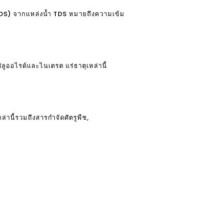
TDS) จากแหล่งน้ำ TDS หมายถึงความเข้ม
ูออไรด์และไนเตรต แร่ธาตุเหล่านี้
านี้รวมถึงสารกำจัดศัตรูพืช,