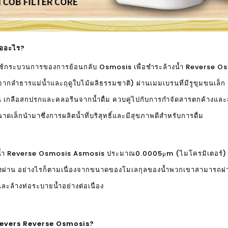
ืออะไร?
ใช้กระบวนการของการย้อนกลับ Osmosis เพื่อชำระล้างน้ำ Reverse Osm
ากลำธารแม่น้ำและฤดูใบไม้ผลิธรรมชาติ) ผ่านเมมเบรนที่มีรูขุมขนเล็ก ๆ
น เกลือสกปรกและคลอรีนจากน้ำดื่ม ควบคู่ไปกับการกำจัดสารตกค้างและส
ล็กนำมาซึ่งการผลิตน้ำที่บริสุทธิ์และมีสุขภาพดีสำหรับการดื่ม
งน้ำ Reverse Osmosis Asmosis ประมาณ0.0005μm (ไมโครมิเตอร์) หรื
กรองผ่าน อย่างไรก็ตามเนื่องจากขนาดของโมเลกุลของน้ำพวกเขาสามารถผ่
ล้างท่อระบายน้ำอย่างต่อเนื่อง
้ำ Revers Reverse Osmosis?