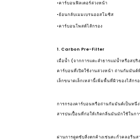
•คาร์บอนฟิลเตอร์ล่วงหน้า
•ย้อนกลับเมมเบรนออสโมซิส
•คาร์บอนโพสต์ไส้กรอง
1. Carbon Pre-Filter
เมื่อน้ำ (จากการแตะลำธารแม่น้ำหรือสปริงธ
คาร์บอนที่เปิดใช้งานล่วงหน้า ถ่านกัมมันต
เล็กขนาดเล็กเหล่านี้เพิ่มพื้นที่ผิวของไส้
การกรองคาร์บอนหรือถ่านกัมมันต์เป็นหนึ่ง
สารปนเปื้อนที่ก่อให้เกิดกลิ่นมันมักใช้ใน
ผ่านการดูดซับสิ่งตกค้างเช่นตะกั่วคลอรีนสา